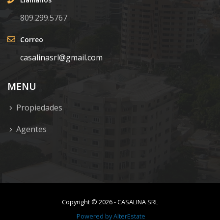
809.299.5767
Correo
casalinasrl@gmail.com
MENU
Propiedades
Agentes
Copyright ©
2026
-
CASALINA SRL
Powered by
AlterEstate